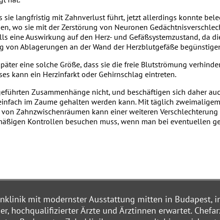
sie langfristig mit Zahnverlust führt, jetzt allerdings konnte b
nen, wo sie mit der Zerstörung von Neuronen Gedächtnisverschle
lls eine Auswirkung auf den Herz- und Gefäßsystemzustand, da d
ung von Ablagerungen an der Wand der Herzblutgefäße begünstige
päter eine solche Größe, dass sie die freie Blutströmung verhinder
es kann ein Herzinfarkt oder Gehirnschlag eintreten.
geführten Zusammenhänge nicht, und beschäftigen sich daher au
einfach im Zaume gehalten werden kann. Mit täglich zweimaligem
 von Zahnzwischenräumen kann einer weiteren Verschlechterung
lmäßigen Kontrollen besuchen muss, wenn man bei eventuellen g
hnklinik mit modernster Ausstattung mitten in Budapest, i
r, hochqualifizierter Ärzte und Ärztinnen erwartet. Chefar