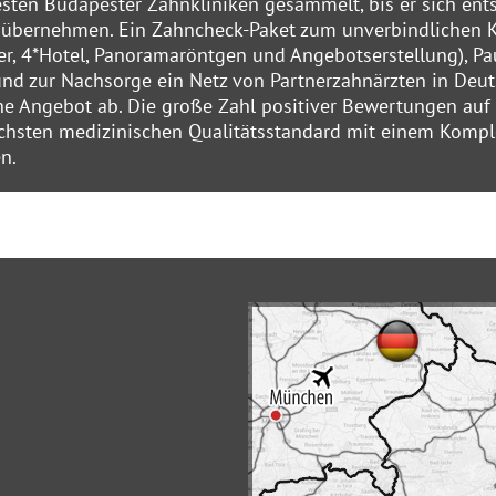
sten Budapester Zahnkliniken gesammelt, bis er sich ent
u übernehmen. Ein Zahncheck-Paket zum unverbindlichen Ke
er, 4*Hotel, Panoramaröntgen und Angebotserstellung), Pa
d zur Nachsorge ein Netz von Partnerzahnärzten in Deut
e Angebot ab. Die große Zahl positiver Bewertungen au
chsten medizinischen Qualitätsstandard mit einem Kompl
n.