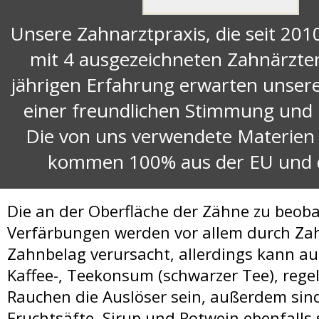
Unsere Zahnarztpraxis, die seit 201
Top Zahnarzt Ungarn 
mit 4 ausgezeichneten Zahnärzte
jährigen Erfahrung erwarten unsere
einer freundlichen Stimmung un
AGB
Die von uns verwendete Materien
kommen 100% aus der EU und 
Impressum
Die an der Oberfläche der Zähne zu beob
Verfärbungen werden vor allem durch Za
Zahnbelag verursacht, allerdings kann a
Kaffee-, Teekonsum (schwarzer Tee), reg
Rauchen die Auslöser sein, außerdem sind
Fruchtsäfte, Sirup und Rotwein ebenfalls 