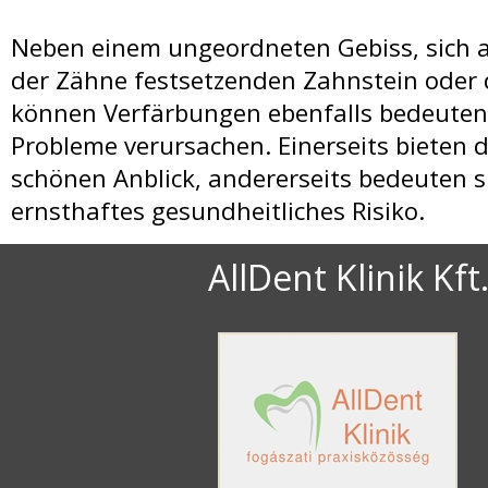
Zahnersätze +
Neben einem ungeordneten Gebiss, sich a
der Zähne festsetzenden Zahnstein oder 
Zahnarzt Suche
können Verfärbungen ebenfalls bedeuten
Probleme verursachen. Einerseits bieten 
schönen Anblick, andererseits bedeuten s
ernsthaftes gesundheitliches Risiko.
Zahnbehandlungen in 
AllDent Klinik Kft
Zahnkliniken in Ung
Zahnärzte in Unga