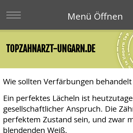
Menü Schliesen
Menü Öffnen
Zahnärzte in Ungar
TOPZAHNARZT-UNGARN.DE
Zahnärzte Preise 
Wie sollten Verfärbungen behandel
Ein perfektes Lächeln ist heutzutage
Zahnimplantate +
gesellschaftlicher Anspruch. Die Zähn
perfektem Zustand sein, und zwar m
blendenden Weiß.