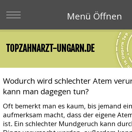
Menü Schliesen
Menü Öffnen
Zahnärzte in Ungar
TOPZAHNARZT-UNGARN.DE
Zahnärzte Preise 
Wodurch wird schlechter Atem veru
kann man dagegen tun?
Zahnimplantate +
Oft bemerkt man es kaum, bis jemand ei
aufmerksam macht, dass der eigene At
ist. Ein schlechter Mundgeruch kann durc