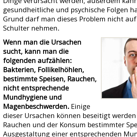
Zahnersätze +
Dinge verursacht werden, außerdem kann
gesundheitliche und psychische Folgen h
Grund darf man dieses Problem nicht auf 
Schulter nehmen.
Zahnarzt Suche
Wenn man die Ursachen
sucht, kann man die
folgenden aufzählen:
Zahnbehandlungen in 
Bakterien, Follikelhöhlen,
bestimmte Speisen, Rauchen,
nicht entsprechende
Zahnkliniken in Ung
Mundhygiene und
Magenbeschwerden.
Einige
dieser Ursachen können beseitigt werden 
Zahnärzte in Unga
Rauchen und der Konsum bestimmter Spe
Ausgestaltung einer entsprechenden Mun