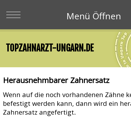
Menü Schliesen
Menü Öffnen
Zahnärzte in Ungar
TOPZAHNARZT-UNGARN.DE
Zahnärzte Preise 
Herausnehmbarer Zahnersatz
Wenn auf die noch vorhandenen Zähne k
Zahnimplantate +
befestigt werden kann, dann wird ein h
Zahnersatz angefertigt.