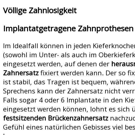
Zahnersätze +
Völlige Zahnlosigkeit
Implantatgetragene Zahnprothesen
Zahnarzt Suche
Im Idealfall können in jeden Kieferknoche
(sowohl im Unter- als auch im Oberkiefer
Zahnbehandlungen in 
eingesetzt werden, auf denen der
heraus
Zahnersatz
fixiert werden kann. Der so fi
ist stabil, das Tragen ist bequem, währe
Zahnkliniken in Ung
Sprechens kann der Zahnersatz nicht ver
Falls sogar 4 oder 6 Implantate in den Ki
eingesetzt werden können, lohnt es sich 
festsitzenden Brückenzahnersatz
nachzud
Zahnärzte in Unga
Gefühl eines natürlichen Gebisses viel be