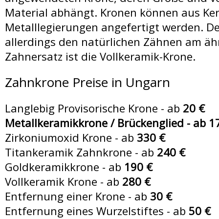
Zahnersätze +
Material abhängt. Kronen können aus Ker
Metalllegierungen angefertigt werden. De
allerdings den natürlichen Zähnen am äh
Zahnarzt Suche
Zahnersatz ist die Vollkeramik-Krone.
Zahnkrone Preise in Ungarn
Zahnbehandlungen in 
Langlebig Provisorische Krone - ab
20 €
Metallkeramikkrone / Brückenglied - ab 1
Zirkoniumoxid Krone - ab
330 €
Zahnkliniken in Ung
Titankeramik Zahnkrone - ab
240 €
Goldkeramikkrone - ab
190 €
Vollkeramik Krone - ab
280 €
Entfernung einer Krone - ab
30 €
Zahnärzte in Unga
Entfernung eines Wurzelstiftes - ab
50 €