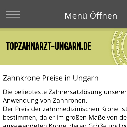
Menü Schliesen
Menü Öffnen
Zahnärzte in Ungar
TOPZAHNARZT-UNGARN.DE
Zahnärzte Preise 
Zahnkrone Preise in Ungarn
Die beliebteste Zahnersatzlösung unserer 
Zahnimplantate +
Anwendung von Zahnronen.
Der Preis der zahnmedizinischen Krone is
bestimmen, da er im großen Maße von der
angewendeten Krone, deren Größe und 